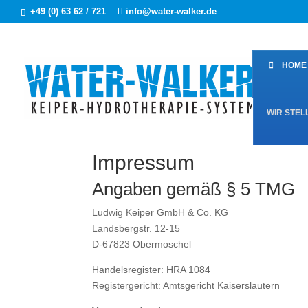
+49 (0) 63 62 / 721
info@water-walker.de
HOME
WIR STEL
Impressum
Angaben gemäß § 5 TMG
Ludwig Keiper GmbH & Co. KG
Landsbergstr. 12-15
D-67823 Obermoschel
Handelsregister: HRA 1084
Registergericht: Amtsgericht Kaiserslautern