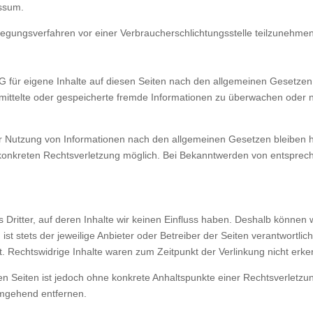
essum.
beilegungsverfahren vor einer Verbraucherschlichtungsstelle teilzunehme
G für eigene Inhalte auf diesen Seiten nach den allgemeinen Gesetzen 
bermittelte oder gespeicherte fremde Informationen zu überwachen oder
r Nutzung von Informationen nach den allgemeinen Gesetzen bleiben hi
r konkreten Rechtsverletzung möglich. Bei Bekanntwerden von entspre
 Dritter, auf deren Inhalte wir keinen Einfluss haben. Deshalb können
ist stets der jeweilige Anbieter oder Betreiber der Seiten verantwortli
. Rechtswidrige Inhalte waren zum Zeitpunkt der Verlinkung nicht erke
kten Seiten ist jedoch ohne konkrete Anhaltspunkte einer Rechtsverlet
umgehend entfernen.