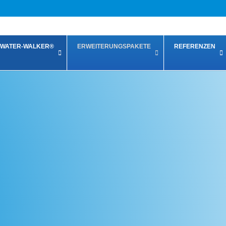
WATER-WALKER®
ERWEITERUNGSPAKETE
REFERENZEN
er WATER-WALKE